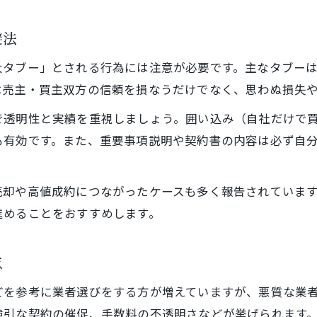
悪質な買取業者を見極めるチェックポイント
避法
売却トラブルを防ぐための契約前確認事項
大タブー」とされる行為には注意が必要です。主なタブー
担当者の誠実さを見抜くコミュニケーション術
は売主・買主双方の信頼を損なうだけでなく、思わぬ損失
情報隠しや囲い込みを避ける上手な相談方法
で透明性と実績を重視しましょう。囲い込み（自社だけで
相続や査定も含めた福岡県売却の賢い選択肢
も有効です。また、重要事項説明や契約書の内容は必ず自
不動産売却と相続問題を同時に考える方法
相続不動産の売却パフォーマンス向上術
売却や高値成約につながったケースも多く報告されていま
不動産査定福岡を活用した納得の売却戦略
進めることをおすすめします。
売却に強い業者選びの実践ポイント解説
相続や住み替え時の賢い売却タイミング
点
どを参考に業者選びをする方が増えていますが、悪質な業
強引な契約の催促、手数料の不透明さなどが挙げられます