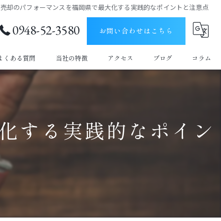
産売却のパフォーマンスを福岡県で最大化する実践的なポイントと注意点
0948-52-3580
お問い合わせはこちら
よくある質問
当社の特徴
アクセス
ブログ
コラム
土地
建物
化する実践的なポイン
空き家
購入
仲介