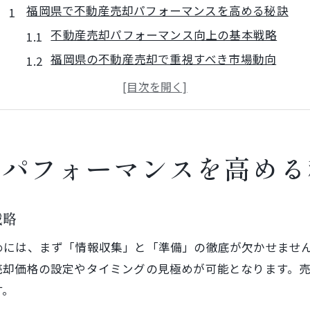
福岡県で不動産売却パフォーマンスを高める秘訣
不動産売却パフォーマンス向上の基本戦略
福岡県の不動産売却で重視すべき市場動向
不動産業界三大タブーと売却リスク回避法
悪質な不動産買取業者への対処と注意点
不動産売却査定を活用した高値戦略のコツ
賢く動く不動産売却なら福岡県市場が重要
却パフォーマンスを高める
福岡県市場の特徴を活かした不動産売却法
不動産売却時の相場確認と価格決定のポイント
戦略
売却パフォーマンスを高める業者比較の視点
めには、まず「情報収集」と「準備」の徹底が欠かせませ
不動産買取業者ランキングの活用方法
売却価格の設定やタイミングの見極めが可能となります。
不動産買取と仲介のメリット・デメリット整理
す。
売却パフォーマンス最大化のための実践ポイント