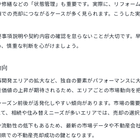
や修繕などの「状態管理」も重要です。実際に、リフォー
不動産売却で高値を狙う実践的ポイント紹介
値での売却につながるケースが多く見られます。こうした
不動産売却査定を正しく活用する方法
買取業者と仲介業者の賢い選び方とは
要事項説明や契約内容の確認を怠らないことが大切です。
売却タイミングを見極めるための市場分析
め、慎重な判断を心がけましょう。
福岡県ならではの売却交渉術と注意点
今こそ知りたい福岡県不動産売却の傾向
動向
福岡県の不動産価格動向と売却パフォーマンス
再開発エリアの拡大など、独自の要素がパフォーマンスに
不動産売却に影響する再開発や人口変動とは
産価値の上昇が期待されるため、エリアごとの市場動向を
不動産業界の三大タブーを避ける判断基準
シーズン前後が活発化しやすい傾向があります。市場の需
今後の市場予測と不動産売却戦略の立て方
えて、相続や住み替えニーズが多いエリアでは、売却の選択
査定や買取依頼時に注意すべき最新傾向
や流動性の低下もあるため、最新の市場データや不動産会
リスクを減らす不動産売却の注意点を解説
岡県での不動産売却成功の鍵となります。
不動産売却リスク軽減のための基本対策