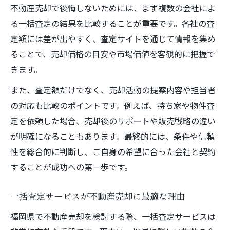
不動産売却で後悔しないためには、まず複数の会社によ
ント
る一括査定の結果を比較することが重要です。各社の査
持ち家売却査定のコツを押さえるには
定額には差が出やすく、査定サイトを通じて情報を集め
持ち家の不動産売却で査定を高めるポイン
ることで、売却価格の目安や市場価値を客観的に把握で
ト
きます。
持ち家売却査定の精度を上げるための事前
また、査定額だけでなく、売却活動の提案内容や担当者
準備
の対応も比較のポイントです。例えば、持ち家や物件査
不動産売却で持ち家の価値を引き出す方法
定を依頼した場合、売却後のサポートや販売戦略の違い
一括査定を使った持ち家の適正価格把握術
が明確になることもあります。最終的には、条件や信頼
持ち家売却で注意すべき査定サイトの選び
性を総合的に判断し、ご自身の希望に合った会社と契約
方
することが成功への第一歩です。
効率よく物件査定で高値売却を目指す
一括査定サービスが不動産売却に最適な理由
不動産売却は物件査定の効率化がカギとな
る
福岡県で不動産売却を検討する際、一括査定サービスは