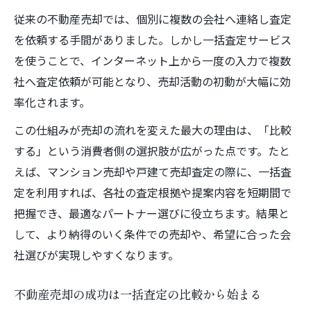
不動産売却で戸建て査定を成功させるコツ
従来の不動産売却では、個別に複数の会社へ連絡し査定
一括査定サービスで戸建て売却の相場を把
を依頼する手間がありました。しかし一括査定サービス
握
を使うことで、インターネット上から一度の入力で複数
社へ査定依頼が可能となり、売却活動の初動が大幅に効
戸建て売却査定におけるサイト比較の重要
率化されます。
性
不動産売却を成功へ導く情報収集術
この仕組みが売却の流れを変えた最大の理由は、「比較
不動産売却で役立つ一括査定の情報収集方
する」という消費者側の選択肢が広がった点です。たと
法
えば、マンション売却や戸建て売却査定の際に、一括査
定を利用すれば、各社の査定根拠や提案内容を短期間で
不動産売却前に知っておきたい査定サイト
把握でき、最適なパートナー選びに役立ちます。結果と
活用法
して、より納得のいく条件での売却や、希望に合った会
一括査定サービスの口コミや評判の見極め
社選びが実現しやすくなります。
方
不動産売却に直結する相場データの集め方
不動産売却の成功は一括査定の比較から始まる
一括査定利用者の体験談から学ぶ成功ポイ