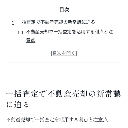
目次
一括査定で不動産売却の新常識に迫る
不動産売却で一括査定を活用する利点と注
意点
一括査定が不動産売却の流れを変える理由
とは
不動産売却の成功は一括査定の比較から始
まる
一括査定サービスが不動産売却に最適な理
一括査定で不動産売却の新常識
由
に迫る
不動産査定サイトの特徴と選び方のポイン
ト
不動産売却で一括査定を活用する利点と注意点
マンション売却に強い一括査定活用法