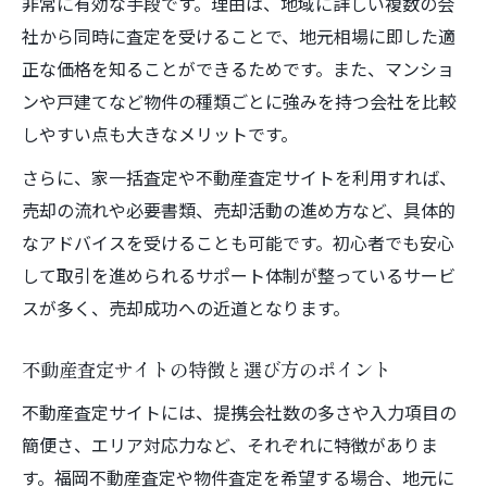
高値売却を目指すための査定比較テクニッ
非常に有効な手段です。理由は、地域に詳しい複数の会
ク
社から同時に査定を受けることで、地元相場に即した適
正な価格を知ることができるためです。また、マンショ
物件査定で失敗しない不動産売却の進め方
ンや戸建てなど物件の種類ごとに強みを持つ会社を比較
一括査定サービスで高値売却を実現する方
しやすい点も大きなメリットです。
法
さらに、家一括査定や不動産査定サイトを利用すれば、
不動産売却を最短で叶える物件査定の工夫
売却の流れや必要書類、売却活動の進め方など、具体的
なアドバイスを受けることも可能です。初心者でも安心
して取引を進められるサポート体制が整っているサービ
スが多く、売却成功への近道となります。
不動産査定サイトの特徴と選び方のポイント
不動産査定サイトには、提携会社数の多さや入力項目の
簡便さ、エリア対応力など、それぞれに特徴がありま
す。福岡不動産査定や物件査定を希望する場合、地元に