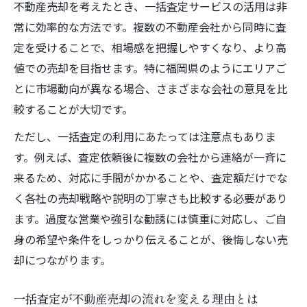
不動産売却を考えたとき、一括査定サービスの活用は非
マンション売却で一括査定が役立つ場面を
常に効率的な方法です。複数の不動産会社から同時に査
解説
定を受けることで、相場感を把握しやすくなり、より高
不動産売却と一括査定サイトの相性を徹底
値での売却を目指せます。特に福岡県のようにエリアご
解説
とに市場動向が異なる場合、さまざまな会社の意見を比
マンション売却で高値を狙う査定比較のコ
較することが大切です。
ツ
ただし、一括査定の利用にあたっては注意点もありま
一括査定サービスを使ったマンション売却
す。例えば、査定依頼後に複数の会社から連絡が一斉に
戦略
来るため、対応に手間がかかることや、査定額だけでな
マンション一括査定で失敗しない業者選び
く各社の売却戦略や説明の丁寧さも比較する必要があり
戸建て売却に役立つ査定サイトの選び方
ます。過度な営業や強引な勧誘には慎重に対応し、ご自
戸建て不動産売却で有利な査定サイトの選
身の希望や条件をしっかり伝えることが、後悔しない売
択法
却につながります。
戸建て売却に強い不動産査定サイトの特徴
とは
一括査定が不動産売却の流れを変える理由とは