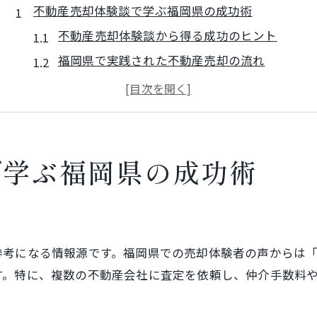
不動産売却体験談で学ぶ福岡県の成功術
不動産売却体験談から得る成功のヒント
福岡県で実践された不動産売却の流れ
不動産売却の相場感を体験から把握する方法
体験談に学ぶ不動産売却の後悔ポイント
不動産売却で失敗しないための注意点
実体験から見る不動産売却の心理的ハードル
で学ぶ福岡県の成功術
不動産売却の不安や心理的負担への対処法
体験者が語る価格交渉時の心構えと実例
ト
売却活動で感じるストレスとその克服法
参考になる情報源です。福岡県での売却体験者の声からは
不動産売却で起こる迷いや葛藤の実態
す。特に、複数の不動産会社に査定を依頼し、仲介手数料
心理的壁を乗り越えるためのサポート活用
福岡県における不動産売却の相場動向とは