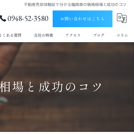
不動産売却体験談で分かる福岡県の価格相場と成功のコツ
0948-52-3580
お問い合わせはこちら
よくある質問
当社の特徴
アクセス
ブログ
コラム
土地
建物
相場と成功のコツ
空き家
購入
仲介