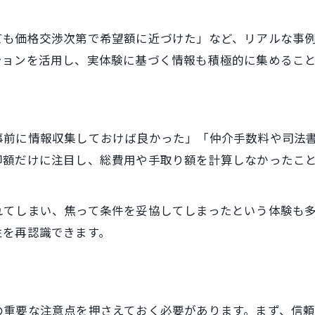
マンション売却で発生する諸費用を解説
ても価格交渉次第で希望額に近づけた」など、リアルな事
体験談から学ぶ費用の見落としポイント
ションを活用し、実体験に基づく情報も積極的に集めるこ
不動産売却の手数料を賢く節約する方法
司法書士費用や印紙税の確認ポイント
ト
査定額と売却価格のギャップを埋める実践法
事前に情報収集しておけば良かった」「仲介手数料や司法
不動産売却で査定額と実際の価格差を知る
却額だけに注目し、総費用や手取り額を計算しなかったこ
体験談に基づく売却額アップの工夫とは
中古マンション査定で重要視すべき要素
れてしまい、焦って条件を妥協してしまったという体験も
売却価格を納得できる水準に近づける方法
性を再認識できます。
ギャップを防ぐための比較査定活用術
の重要な注意点を押さえておく必要があります。まず、信