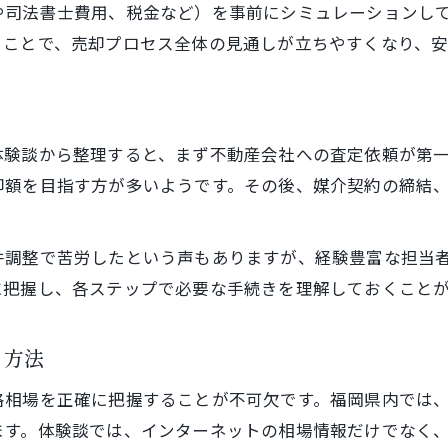
や司法書士費用、税金など）を事前にシミュレーションし
福岡県の不動産売却相場を体験談で分析
ることで、売却プロセス全体の見通しが立ちやすくなり、
市場動向から見る不動産売却のポイント
体験談で知る最新マンション売却相場
不動産売却相場の変化と今後の予測
体験談から整理すると、まず不動産会社への査定依頼が第
相場把握で安心できる不動産売却を実現
却額を目指す方が多いようです。その後、媒介契約の締結
売却費用の目安を知り安心取引を実現
不動産売却に必要な費用の概算を知る方法
件調整で苦労したという声もありますが、経験豊富な担当
マンション売却費用のシミュレーション術
に把握し、各ステップで必要な手続きを理解しておくこと
仲介手数料や諸費用の具体的な内訳解説
不動産売却時の費用トラブル回避のコツ
る方法
体験談を参考にした費用節約の実践法
格相場を正確に把握することが不可欠です。福岡県内では
仲介手数料や諸費用の落とし穴を回避するヒント
ます。体験談では、インターネットの相場情報だけでなく
不動産売却における仲介手数料の注意点