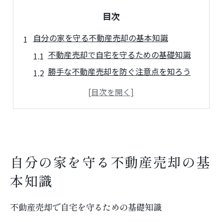
目次
自分の家を守る不動産売却の基本知識
不動産売却で自宅を守るための基礎知識
勝手な不動産売却を防ぐ注意点を知ろう
不動産売却の流れと自己防衛策の基本
不動産売却時に名義確認が重要な理由
トラブル事例から学ぶ不動産売却対策
勝手な売却を防ぐための確認ポイント
不動産売却前の名義チェック方法とは
自分の家を守る不動産売却の基
自宅が勝手に売却されないための対策
本知識
共有名義の不動産売却で注意すべき点
不動産売却に必要な登記情報の確認手順
不動産売却で自宅を守るための基礎知識