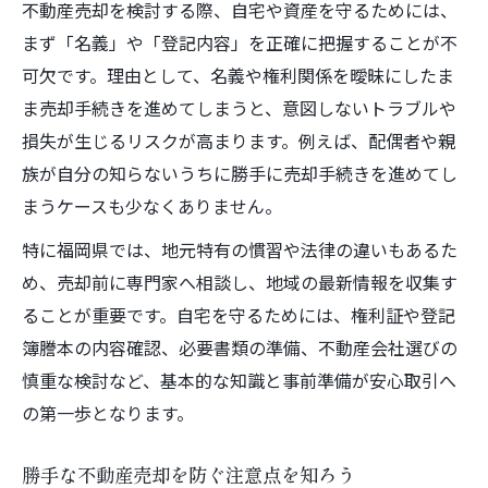
勝手な不動産売却トラブルの防止策
不動産売却を検討する際、自宅や資産を守るためには、
配偶者が家を売るリスクと対策を解説
まず「名義」や「登記内容」を正確に把握することが不
可欠です。理由として、名義や権利関係を曖昧にしたま
旦那が不動産売却した時の対応方法
ま売却手続きを進めてしまうと、意図しないトラブルや
配偶者の勝手な家売却リスクを検証
損失が生じるリスクが高まります。例えば、配偶者や親
不動産売却トラブルを未然に防ぐコツ
族が自分の知らないうちに勝手に売却手続きを進めてし
自宅を守るための売却対策と注意点
まうケースも少なくありません。
不動産売却と訴訟リスクの実情を把握
特に福岡県では、地元特有の慣習や法律の違いもあるた
離婚・別居時の不動産売却で損しない方法
め、売却前に専門家へ相談し、地域の最新情報を収集す
離婚時の不動産売却で自己防衛を強化
ることが重要です。自宅を守るためには、権利証や登記
別居中でも役立つ不動産売却のコツ
簿謄本の内容確認、必要書類の準備、不動産会社選びの
財産分与前の不動産売却注意ポイント
慎重な検討など、基本的な知識と事前準備が安心取引へ
離婚協議中の不動産売却リスク管理法
の第一歩となります。
不動産売却と公平な資産分配の考え方
勝手な不動産売却を防ぐ注意点を知ろう
福岡県での不動産売却に必要な自己防衛策