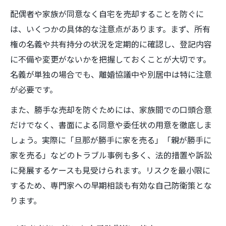
配偶者や家族が同意なく自宅を売却することを防ぐに
福岡県で自己防衛しながら不動産売却
は、いくつかの具体的な注意点があります。まず、所有
福岡県特有の不動産売却注意点を解説
権の名義や共有持分の状況を定期的に確認し、登記内容
不動産売却で損しないための実践対策
に不備や変更がないかを把握しておくことが大切です。
福岡県の不動産市場動向と自己防衛法
名義が単独の場合でも、離婚協議中や別居中は特に注意
地元の不動産売却トラブルを避ける方法
が必要です。
住んでいる家が勝手に売却された経験から学ぶ
また、勝手な売却を防ぐためには、家族間での口頭合意
住んでいる家を勝手に売却された体験談
だけでなく、書面による同意や委任状の用意を徹底しま
不動産売却トラブルの実例と注意点
しょう。実際に「旦那が勝手に家を売る」「親が勝手に
自己防衛で防げた不動産売却被害とは
家を売る」などのトラブル事例も多く、法的措置や訴訟
勝手な不動産売却を防ぐための教訓集
に発展するケースも見受けられます。リスクを最小限に
するため、専門家への早期相談も有効な自己防衛策とな
家を守るための不動産売却の失敗事例
ります。