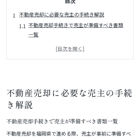
目次
不動産売却に必要な売主の手続き解説
不動産売却手続きで売主が準備すべき書類
一覧
売主が迷いやすい不動産売却の流れと実務
ポイント
トラブルを防ぐための不動産売却手続きの
注意点
不動産売却に必要な売主の本人確認とその
不動産売却に必要な売主の手続
進め方
き解説
売主が事前に知っておきたい不動産売却の
法的手続き
不動産売却手続きで売主が準備すべき書類一覧
効率的に進める不動産売却手続きのコツと
不動産売却を福岡県で進める際、売主が事前に準備すべ
事前準備