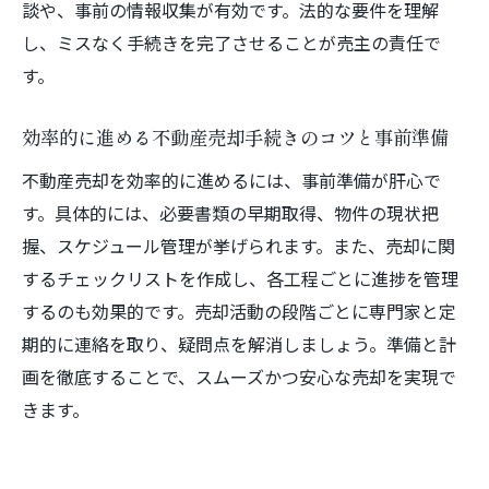
談や、事前の情報収集が有効です。法的な要件を理解
売主が事前に準備すべき印鑑証明のポイン
し、ミスなく手続きを完了させることが売主の責任で
ト解説
す。
印鑑証明提出時に売主が注意したい実務ポ
イント
効率的に進める不動産売却手続きのコツと事前準備
不動産売却契約時の印鑑証明とその確認方
不動産売却を効率的に進めるには、事前準備が肝心で
法
す。具体的には、必要書類の早期取得、物件の現状把
印鑑証明の有効期限と不動産売却での適切
握、スケジュール管理が挙げられます。また、売却に関
な管理
するチェックリストを作成し、各工程ごとに進捗を管理
不動産売却で印鑑証明を忘れないための対
するのも効果的です。売却活動の段階ごとに専門家と定
策
期的に連絡を取り、疑問点を解消しましょう。準備と計
スムーズな不動産売却へ導く実践知識
画を徹底することで、スムーズかつ安心な売却を実現で
きます。
不動産売却を成功させる売主の準備と工夫
売主が知っておくべき不動産売却のトラブ
ル対策