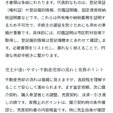
き書類は多岐にわたります。代表的なものは、登記済証
売主が押さえたい印鑑証明の取得方法
（権利証）や登記識別情報、印鑑証明書、固定資産税納
不動産売却で印鑑証明が必要となる理由と
税証明書などです。これらは所有権や納税義務を証明す
役割
るため不可欠で、手続きの遅延を防ぐためにも早めの準
売主が知るべき印鑑証明書発行の具体的な
備が重要です。具体的には、印鑑証明は市区町村役場で
流れ
取得し、登記識別情報は登記簿謄本とあわせて確認しま
不動産売却時に印鑑証明を取得する際の注
す。必要書類をリスト化し、漏れなく揃えることで、円
意点
滑な売却手続きに繋がります。
印鑑証明の取得時期と不動産売却手続きの
効率化
売主が迷いやすい不動産売却の流れと実務ポイント
売主が準備すべき印鑑証明と必要な書類一
不動産売却の流れは複雑に見えますが、各段階を理解す
覧
ることで安心して進められます。まず査定依頼、次に媒
不動産売却における印鑑証明紛失時の対応
介契約、購入希望者との調整、売買契約、決済・引き渡
方法
しの順です。実務上のポイントは、媒介契約時の条件確
福岡県で安心して進める不動産売却の流れ
認と、売買契約書の内容精査です。特に売主自身が確認