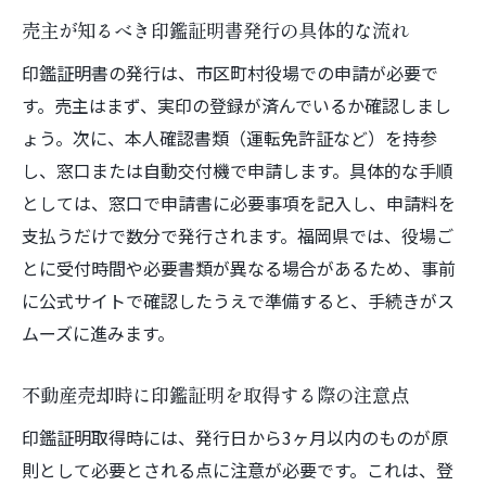
ル事例
売主が知るべき印鑑証明書発行の具体的な流れ
売主が安心できる不動産売却の地域対策
印鑑証明書の発行は、市区町村役場での申請が必要で
福岡県の不動産売却で押さえたい法的注意
す。売主はまず、実印の登録が済んでいるか確認しまし
点
ょう。次に、本人確認書類（運転免許証など）を持参
不動産売却を成功に導く売主の心得
し、窓口または自動交付機で申請します。具体的な手順
不動産売却で売主が身につけたい基本姿勢
としては、窓口で申請書に必要事項を記入し、申請料を
売主が意識するべき不動産売却の行動指針
支払うだけで数分で発行されます。福岡県では、役場ご
成功する不動産売却のための売主の判断力
とに受付時間や必要書類が異なる場合があるため、事前
売主として信頼される不動産売却の対応方
に公式サイトで確認したうえで準備すると、手続きがス
法
ムーズに進みます。
安心して不動産売却を進めるための心得
不動産売却時に印鑑証明を取得する際の注意点
売主の経験が活きる不動産売却のアドバイ
ス
印鑑証明取得時には、発行日から3ヶ月以内のものが原
則として必要とされる点に注意が必要です。これは、登