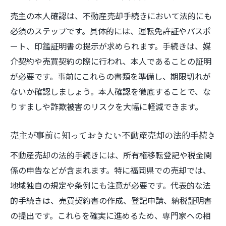
点
売主の本人確認は、不動産売却手続きにおいて法的にも
売主にとって有利な不動産売却方法の選び
必須のステップです。具体的には、運転免許証やパスポ
方
ート、印鑑証明書の提示が求められます。手続きは、媒
仲介と直接売却の違いを売主目線で徹底解
介契約や売買契約の際に行われ、本人であることの証明
説
が必要です。事前にこれらの書類を準備し、期限切れが
ないか確認しましょう。本人確認を徹底することで、な
不動産売却時に売主が気を付けたい仲介の
りすましや詐欺被害のリスクを大幅に軽減できます。
ポイント
売主が不動産売却で失敗しない仲介業者の
売主が事前に知っておきたい不動産売却の法的手続き
選び方
不動産売却の法的手続きには、所有権移転登記や税金関
仲介のメリット・デメリットを売主が理解
係の申告などが含まれます。特に福岡県での売却では、
する重要性
地域独自の規定や条例にも注意が必要です。代表的な法
印鑑証明が求められる場面と準備ポイント
的手続きは、売買契約書の作成、登記申請、納税証明書
不動産売却で印鑑証明が必要となる代表的
の提出です。これらを確実に進めるため、専門家への相
な場面