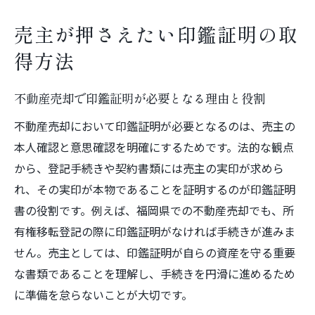
不動産売却をスムーズに進めるための実践
売主が押さえたい印鑑証明の取
手法
得方法
売主経験者が語る不動産売却の成功事例
不動産売却で見落としがちな売主の注意点
不動産売却で印鑑証明が必要となる理由と役割
売主の負担を減らす不動産売却の効率的進
不動産売却において印鑑証明が必要となるのは、売主の
め方
本人確認と意思確認を明確にするためです。法的な観点
福岡県ならではの不動産売却注意点
から、登記手続きや契約書類には売主の実印が求めら
福岡県で不動産売却時に注意したい地域事
れ、その実印が本物であることを証明するのが印鑑証明
情
書の役割です。例えば、福岡県での不動産売却でも、所
売主が知るべき福岡県特有の不動産売却ポ
有権移転登記の際に印鑑証明がなければ手続きが進みま
イント
せん。売主としては、印鑑証明が自らの資産を守る重要
福岡県の不動産市場動向と売主への影響
な書類であることを理解し、手続きを円滑に進めるため
に準備を怠らないことが大切です。
不動産売却で起こりやすい福岡県のトラブ