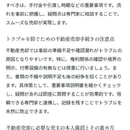
すべきは、手付金や引渡し時期などの重要事項です。流
不動産売却の全体像と売主が安心できる進
れを事前に把握し、疑問点は専門家に相談することで、
め方
スムーズな売却が実現します。
売主が失敗しないための不動産売却ステッ
プ解説
トラブルを防ぐための不動産売却手続きの注意点
不動産売却時の売主と業者コミュニケーシ
不動産売却では事前の準備不足や確認漏れがトラブルの
ョンのコツ
原因となりやすいです。特に、権利関係の確認や境界の
売主が意識すべき不動産売却の契約から引
明示、付帯設備の有無などは慎重に行いましょう。ま
き渡しまで
た、書類の不備や説明不足も後の紛争を招くことがあり
不動産売却の流れで重要な書類と手続きポ
ます。具体策として、重要事項説明書を細かくチェック
イント
し、疑問があれば即座に質問することが効果的です。信
福岡県で売主が安心できる不動産売却の相
頼できる専門家と連携し、記録を残すことでトラブルを
談先選び
未然に防止できます。
売主目線で知る仲介との違いと選び方
不動産売却を仲介と比較する際の売主の視
不動産売却に必要な売主の本人確認とその進め方